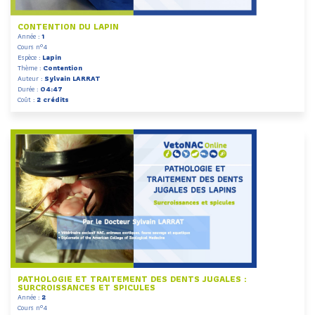
CONTENTION DU LAPIN
Année :
1
Cours n°4
Espèce :
Lapin
Thème :
Contention
Auteur :
Sylvain LARRAT
Durée :
04:47
Coût :
2 crédits
PATHOLOGIE ET TRAITEMENT DES DENTS JUGALES :
SURCROISSANCES ET SPICULES
Année :
2
Cours n°4