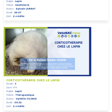
Espèce :
Lapin
Thème :
Dentisterie
Auteur :
Sylvain LARRAT
Durée :
25:47
Coût :
2 crédits
CORTICOTHÉRAPIE CHEZ LE LAPIN
Année :
3
Cours n°4
Espèce :
Lapin
Thème :
Thérapeutique
Auteur :
Ophélie COJEAN
Durée :
05:32
Coût :
2 crédits