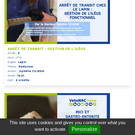
ARRÊT DE TRANSIT : GESTION DE L'ILÉUS
Année :
2
Cours n°10
Espèce :
Lapin
Thème :
Médecine
Auteur :
Ophélie COJEAN
Durée :
12:21
Coût :
2 crédits
This site uses cookies and gives you control over what you
want to activate
Personalize
CGU
-
VOS FORMATEURS
-
CONTACT