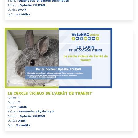
Thème :
Diagnostic et gestes techniques
Auteur :
Ophélie COJEAN
Durée :
07:14
Coût :
2 crédits
LE CERCLE VICIEUX DE L’ARRÊT DE TRANSIT
Année :
1
Cours n°3
Espèce :
Lapin
Thème :
Anatomie-physiologie
Auteur :
Ophélie COJEAN
Durée :
04:57
Coût :
2 crédits