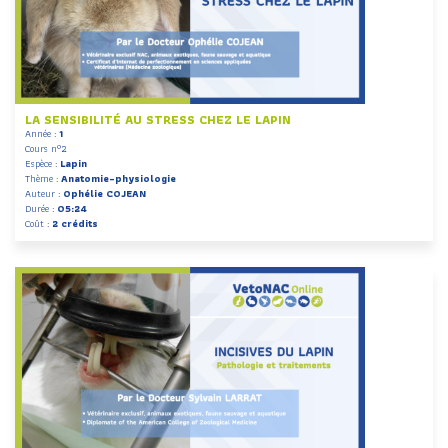
LA SENSIBILITÉ AU STRESS CHEZ LE LAPIN
Année :
1
Cours n°2
Espèce :
Lapin
Thème :
Anatomie-physiologie
Auteur :
Ophélie COJEAN
Durée :
05:24
Coût :
2 crédits