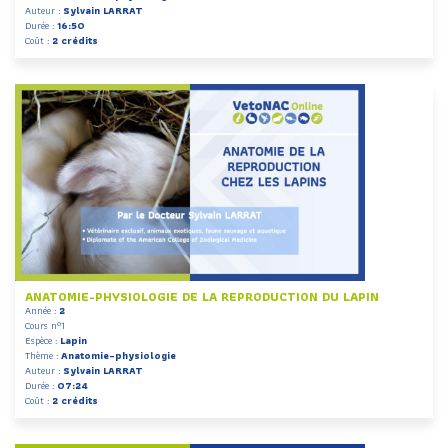
Auteur :
Sylvain LARRAT
Durée :
16:50
Coût :
2 crédits
ANATOMIE-PHYSIOLOGIE DE LA REPRODUCTION DU LAPIN
Année :
2
Cours n°1
Espèce :
Lapin
Thème :
Anatomie-physiologie
Auteur :
Sylvain LARRAT
Durée :
07:24
Coût :
2 crédits