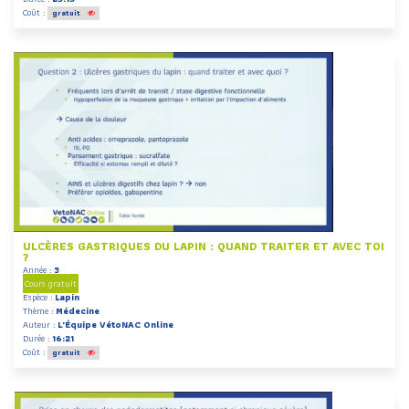
Coût :
gratuit
ULCÈRES GASTRIQUES DU LAPIN : QUAND TRAITER ET AVEC TOI
?
Année :
3
Cours gratuit
Espèce :
Lapin
Thème :
Médecine
Auteur :
L'Équipe VétoNAC Online
Durée :
16:21
Coût :
gratuit