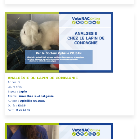
ANALGÉSIE DU LAPIN DE COMPAGNIE
Année :
1
Cours n°10
Espèce :
Lapin
Thème :
Anesthésie-Analgésie
Auteur :
Ophélie COJEAN
Durée :
12:28
Coût :
2 crédits