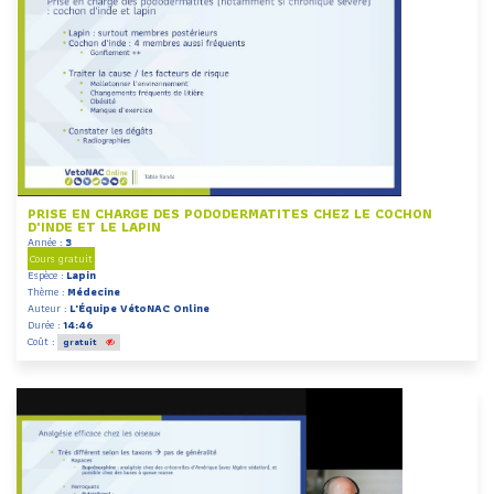
PRISE EN CHARGE DES PODODERMATITES CHEZ LE COCHON
D'INDE ET LE LAPIN
Année :
3
Cours gratuit
Espèce :
Lapin
Thème :
Médecine
Auteur :
L'Équipe VétoNAC Online
Durée :
14:46
Coût :
gratuit