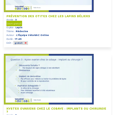
PRÉVENTION DES OTITES CHEZ LES LAPINS BÉLIERS
Année :
3
Cours gratuit
Espèce :
Lapin
Thème :
Médecine
Auteur :
L'Équipe VétoNAC Online
Durée :
17:45
Coût :
gratuit
KYSTES OVARIENS CHEZ LE COBAYE : IMPLANTS OU CHIRURGIE
?