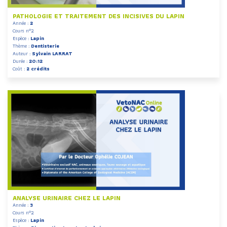
PATHOLOGIE ET TRAITEMENT DES INCISIVES DU LAPIN
Année :
2
Cours n°2
Espèce :
Lapin
Thème :
Dentisterie
Auteur :
Sylvain LARRAT
Durée :
20:12
Coût :
2 crédits
ANALYSE URINAIRE CHEZ LE LAPIN
Année :
3
Cours n°2
Espèce :
Lapin