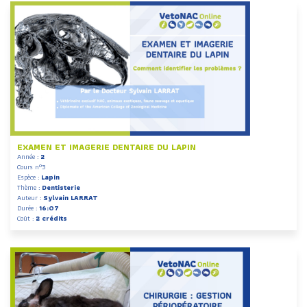
EXAMEN ET IMAGERIE DENTAIRE DU LAPIN
Année :
2
Cours n°3
Espèce :
Lapin
Thème :
Dentisterie
Auteur :
Sylvain LARRAT
Durée :
16:07
Coût :
2 crédits