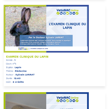
EXAMEN CLINIQUE DU LAPIN
Année :
1
Cours n°5
Espèce :
Lapin
Thème :
Médecine
Auteur :
Sylvain LARRAT
Durée :
12:40
Coût :
2 crédits