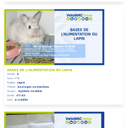
BASES DE L'ALIMENTATION DU LAPIN
Année :
2
Cours n°8
Espèce :
Lapin
Thème :
Zoologie-zootechnie
Auteur :
Ophélie COJEAN
Durée :
07:43
Coût :
2 crédits