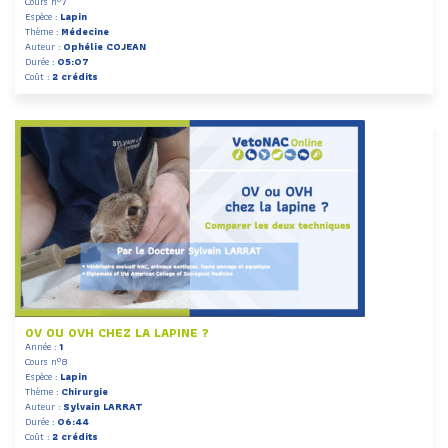
Cours n°7
Espèce :
Lapin
Thème :
Médecine
Auteur :
Ophélie COJEAN
Durée :
05:07
Coût :
2 crédits
OV OU OVH CHEZ LA LAPINE ?
Année :
1
Cours n°8
Espèce :
Lapin
Thème :
Chirurgie
Auteur :
Sylvain LARRAT
Durée :
06:44
Coût :
2 crédits