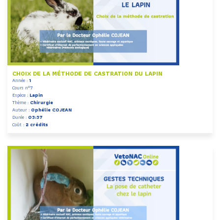
CHOIX DE LA MÉTHODE DE CASTRATION DU LAPIN
Année :
1
Cours n°7
Espèce :
Lapin
Thème :
Chirurgie
Auteur :
Ophélie COJEAN
Durée :
03:37
Coût :
2 crédits