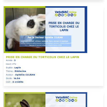
PRISE EN CHARGE DU TORTICOLIS CHEZ LE LAPIN
Année :
3
Cours n°6
Espèce :
Lapin
Thème :
Médecine
Auteur :
Ophélie COJEAN
Durée :
16:54
Coût :
2 crédits