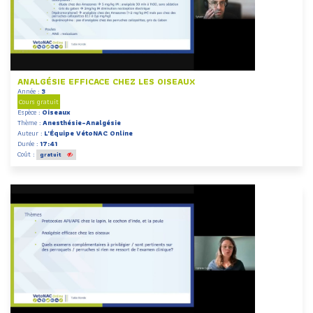
ANALGÉSIE EFFICACE CHEZ LES OISEAUX
Année :
3
Cours gratuit
Espèce :
Oiseaux
Thème :
Anesthésie-Analgésie
Auteur :
L'Équipe VétoNAC Online
Durée :
17:41
Coût :
gratuit