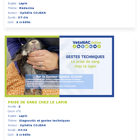
Espèce :
Lapin
Thème :
Médecine
Auteur :
Ophélie COJEAN
Durée :
07:06
Coût :
2 crédits
PRISE DE SANG CHEZ LE LAPIN
Année :
2
Cours n°6
Espèce :
Lapin
Thème :
Diagnostic et gestes techniques
Auteur :
Ophélie COJEAN
Durée :
03:34
Coût :
2 crédits