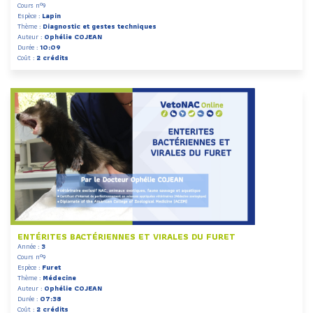
Cours n°9
Espèce :
Lapin
Thème :
Diagnostic et gestes techniques
Auteur :
Ophélie COJEAN
Durée :
10:09
Coût :
2 crédits
ENTÉRITES BACTÉRIENNES ET VIRALES DU FURET
Année :
3
Cours n°9
Espèce :
Furet
Thème :
Médecine
Auteur :
Ophélie COJEAN
Durée :
07:38
Coût :
2 crédits