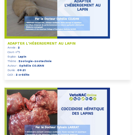
ADAPTER L'HÉBERGEMENT AU LAPIN
Année :
2
Cours n°5
Espèce :
Lapin
Thème :
Zoologie-zootechnie
Auteur :
Ophélie COJEAN
Durée :
09:21
Coût :
2 crédits