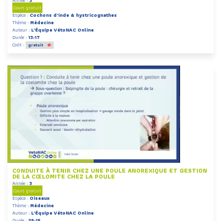
Année :
3
Cours gratuit
Espèce :
Cochons d'inde & hystricognathes
Thème :
Médecine
Auteur :
L'Équipe VétoNAC Online
Durée :
13:17
Coût :
gratuit
CONDUITE À TENIR CHEZ UNE POULE ANOREXIQUE ET GESTION
DE LA CŒLOMITE CHEZ LA POULE
Année :
3
Cours gratuit
Espèce :
Oiseaux
Thème :
Médecine
Auteur :
L'Équipe VétoNAC Online
Durée :
25:15