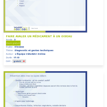
FAIRE AVALER UN MÉDICAMENT À UN OISEAU
Année :
3
Cours gratuit
Espèce :
Oiseaux
Thème :
Diagnostic et gestes techniques
Auteur :
L'Équipe VétoNAC Online
Durée :
17:13
Coût :
gratuit