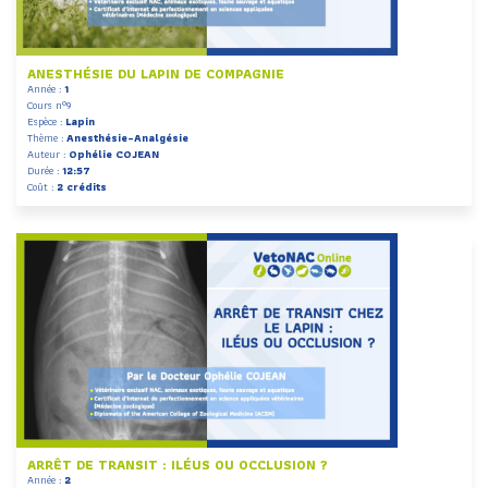
ANESTHÉSIE DU LAPIN DE COMPAGNIE
Année :
1
Cours n°9
Espèce :
Lapin
Thème :
Anesthésie-Analgésie
Auteur :
Ophélie COJEAN
Durée :
12:57
Coût :
2 crédits
ARRÊT DE TRANSIT : ILÉUS OU OCCLUSION ?
Année :
2