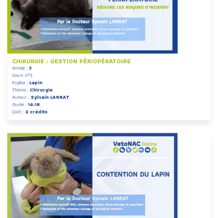
CHIRURGIE : GESTION PÉRIOPÉRATOIRE
Année :
3
Cours n°3
Espèce :
Lapin
Thème :
Chirurgie
Auteur :
Sylvain LARRAT
Durée :
14:18
Coût :
2 crédits