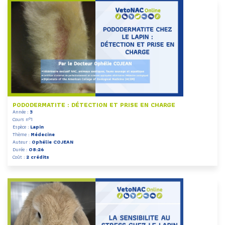
PODODERMATITE : DÉTECTION ET PRISE EN CHARGE
Année :
3
Cours n°1
Espèce :
Lapin
Thème :
Médecine
Auteur :
Ophélie COJEAN
Durée :
08:26
Coût :
2 crédits