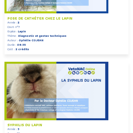
POSE DE CATHÉTER CHEZ LE LAPIN
Année :
2
Cours n°7
Espèce :
Lapin
Thème :
Diagnostic et gestes techniques
Auteur :
Ophélie COJEAN
Durée :
08:35
Coût :
2 crédits
SYPHILIS DU LAPIN
Année :
3