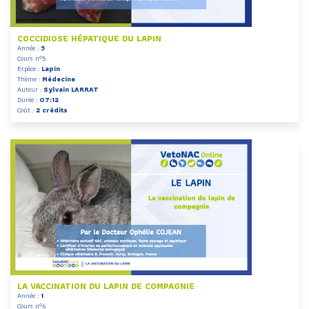
COCCIDIOSE HÉPATIQUE DU LAPIN
Année :
3
Cours n°5
Espèce :
Lapin
Thème :
Médecine
Auteur :
Sylvain LARRAT
Durée :
07:12
Coût :
2 crédits
LA VACCINATION DU LAPIN DE COMPAGNIE
Année :
1
Cours n°6