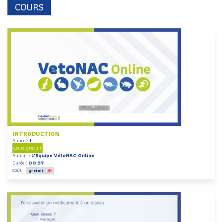
COURS
INTRODUCTION
Année :
1
Cours gratuit
Auteur :
L'Équipe VétoNAC Online
Durée :
00:37
Coût :
gratuit