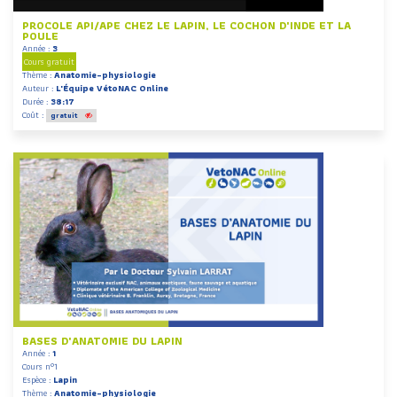
PROCOLE API/APE CHEZ LE LAPIN, LE COCHON D'INDE ET LA
POULE
Année :
3
Cours gratuit
Thème :
Anatomie-physiologie
Auteur :
L'Équipe VétoNAC Online
Durée :
38:17
Coût :
gratuit
BASES D'ANATOMIE DU LAPIN
Année :
1
Cours n°1
Espèce :
Lapin
Thème :
Anatomie-physiologie