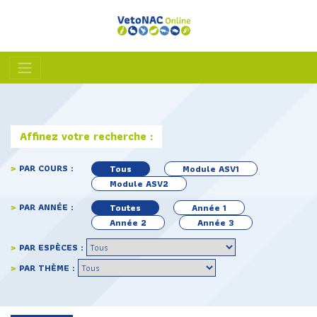
Affinez votre recherche :
>
PAR COURS :
Tous
Module ASV1
Module ASV2
>
PAR ANNÉE :
Toutes
Année 1
Année 2
Année 3
>
PAR ESPÈCES :
>
PAR THÈME :