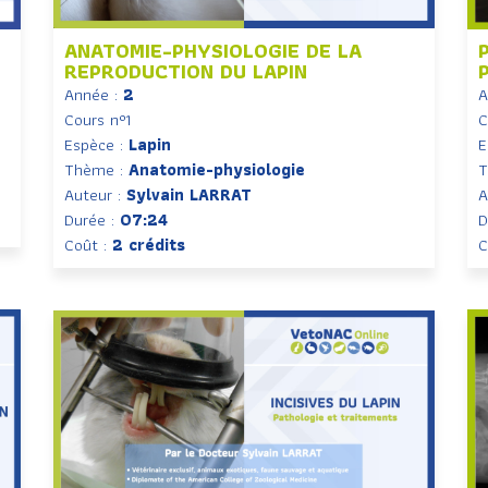
ANATOMIE-PHYSIOLOGIE DE LA
REPRODUCTION DU LAPIN
Année :
2
A
Cours n°1
C
Espèce :
Lapin
E
Thème :
Anatomie-physiologie
T
Auteur :
Sylvain LARRAT
A
Durée :
07:24
D
Coût :
2 crédits
C