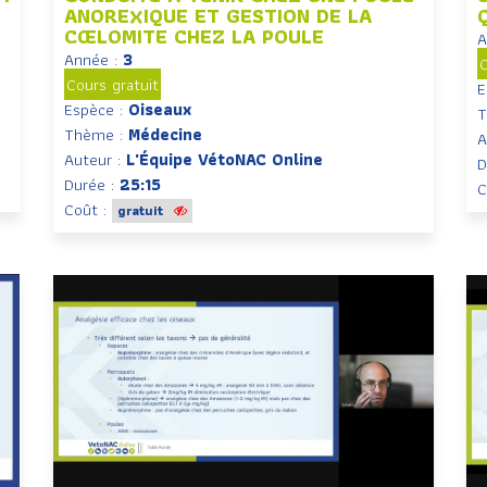
ANOREXIQUE ET GESTION DE LA
CŒLOMITE CHEZ LA POULE
A
Année :
3
C
Cours gratuit
E
Espèce :
Oiseaux
T
Thème :
Médecine
A
Auteur :
L'Équipe VétoNAC Online
D
Durée :
25:15
C
Coût :
gratuit