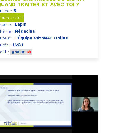
QUAND TRAITER ET AVEC TOI ?
nnée :
3
ours gratuit
spèce :
Lapin
hème :
Médecine
uteur :
L'Équipe VétoNAC Online
urée :
16:21
oût :
gratuit