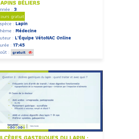
LAPINS BÉLIERS
nnée :
3
ours gratuit
spèce :
Lapin
hème :
Médecine
uteur :
L'Équipe VétoNAC Online
urée :
17:45
oût :
gratuit
ULCÈRES GASTRIQUES DU LAPIN :