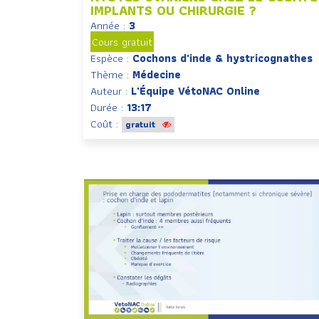
IMPLANTS OU CHIRURGIE ?
Année :
3
Cours gratuit
Espèce :
Cochons d'inde & hystricognathes
Thème :
Médecine
Auteur :
L'Équipe VétoNAC Online
Durée :
13:17
Coût :
gratuit