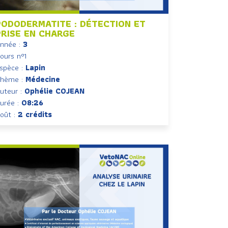
PODODERMATITE : DÉTECTION ET
PRISE EN CHARGE
nnée :
3
ours n°1
spèce :
Lapin
hème :
Médecine
uteur :
Ophélie COJEAN
urée :
08:26
oût :
2 crédits