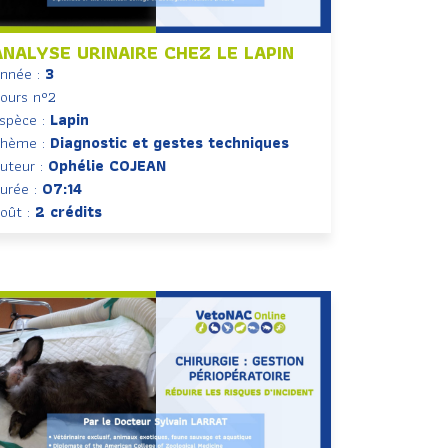
ANALYSE URINAIRE CHEZ LE LAPIN
nnée :
3
ours n°2
spèce :
Lapin
hème :
Diagnostic et gestes techniques
uteur :
Ophélie COJEAN
urée :
07:14
oût :
2 crédits