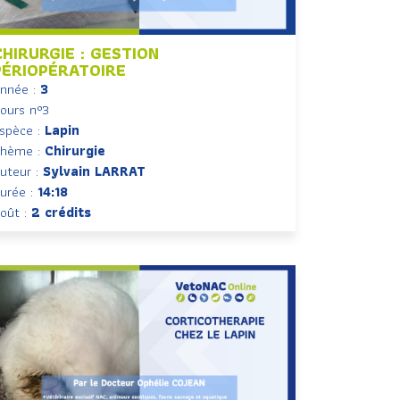
CHIRURGIE : GESTION
PÉRIOPÉRATOIRE
nnée :
3
ours n°3
spèce :
Lapin
hème :
Chirurgie
uteur :
Sylvain LARRAT
urée :
14:18
oût :
2 crédits