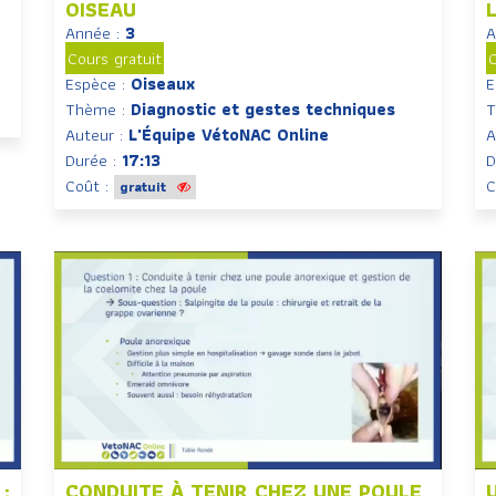
OISEAU
Année :
3
A
Cours gratuit
C
Espèce :
Oiseaux
E
Thème :
Diagnostic et gestes techniques
T
Auteur :
L'Équipe VétoNAC Online
A
Durée :
17:13
D
Coût :
C
gratuit
:
CONDUITE À TENIR CHEZ UNE POULE