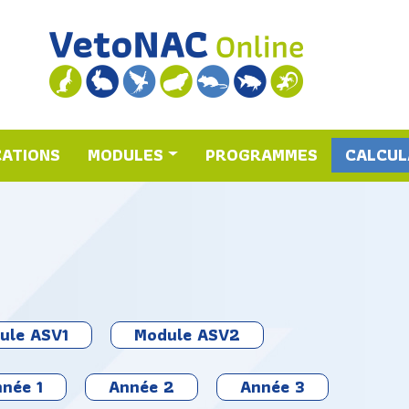
CATIONS
MODULES
PROGRAMMES
CALCUL
ule ASV1
Module ASV2
née 1
Année 2
Année 3