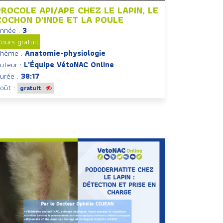
PROCOLE API/APE CHEZ LE LAPIN, LE
COCHON D'INDE ET LA POULE
nnée :
3
ours gratuit
hème :
Anatomie-physiologie
uteur :
L'Équipe VétoNAC Online
urée :
38:17
oût :
gratuit