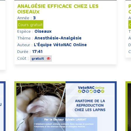
ANALGÉSIE EFFICACE CHEZ LES
OISEAUX
Année :
3
A
Cours gratuit
C
Espèce :
Oiseaux
T
Thème :
Anesthésie-Analgésie
A
Auteur :
L'Équipe VétoNAC Online
D
Durée :
17:41
C
Coût :
gratuit