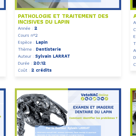
PATHOLOGIE ET TRAITEMENT DES
INCISIVES DU LAPIN
A
Année :
2
C
Cours n°2
E
Espèce :
Lapin
T
Thème :
Dentisterie
A
Auteur :
Sylvain LARRAT
D
Durée :
20:12
C
Coût :
2 crédits